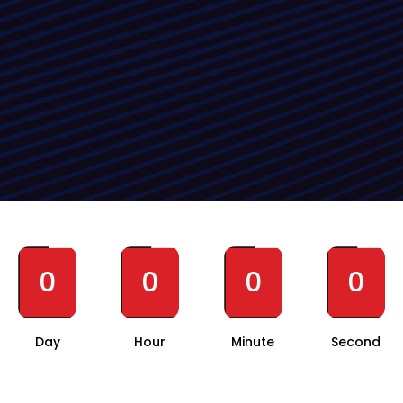
0
0
0
0
Day
Hour
Minute
Second