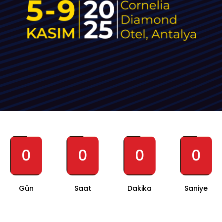
0
0
0
0
Gün
Saat
Dakika
Saniye